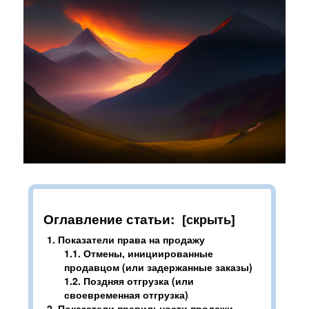
Интеграции
Контакты
О нас
Инструкции
Блог
Оглавление статьи:
1.
Показатели права на продажу
1.1.
Отмены, инициированные
продавцом (или задержанные заказы)
1.2.
Поздняя отгрузка (или
своевременная отгрузка)
2.
Показатели правильности продажи