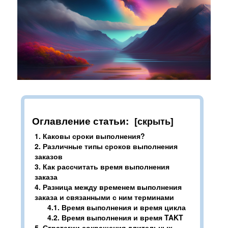
Интеграции
Контакты
О нас
Инструкции
Блог
Оглавление статьи:
1.
Каковы сроки выполнения?
2.
Различные типы сроков выполнения
заказов
3.
Как рассчитать время выполнения
заказа
4.
Разница между временем выполнения
заказа и связанными с ним терминами
4.1.
Время выполнения и время цикла
4.2.
Время выполнения и время TAKT
5.
Стратегии сокращения длительных