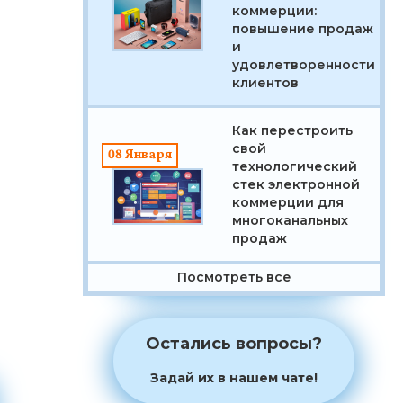
коммерции:
повышение продаж
и
удовлетворенности
Бесплатный
клиентов
сервис по
выгрузке
Как перестроить
свой
08 Января
товаров
технологический
стек электронной
коммерции для
многоканальных
Узнать больше ➜
продаж
Посмотреть все
Остались вопросы?
Задай их в нашем чате!