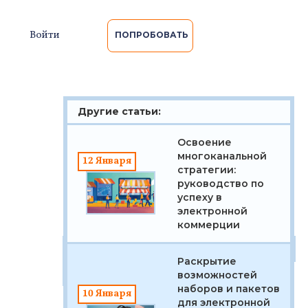
Войти
ПОПРОБОВАТЬ
Другие статьи:
Освоение
многоканальной
12 Января
стратегии:
руководство по
успеху в
электронной
коммерции
Полезные ссылки:
Тарифы
Контакты
Раскрытие
Услуги
возможностей
наборов и пакетов
10 Января
для электронной