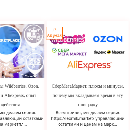
13
Апреля
 Wildberries, Ozon,
СберМегаМаркет, плюсы и минусы,
и Aliexpress, опыт
почему мы вкладываем время в эту
одействия
площадку
 мы делаем сервис
Всем привет, мы делаем сервис
правляющий остатками
https://leomik.market/ управляющий
а маркетпл...
остатками и ценам на марк...