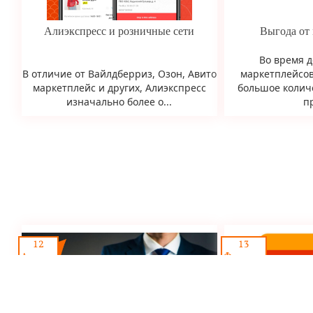
Алиэкспресс и розничные сети
Выгода от
Во время 
В отличие от Вайлдберриз, Озон, Авито
маркетплейсов
маркетплейс и других, Алиэкспресс
большое колич
изначально более о...
пр
12
13
Апреля
Февраля